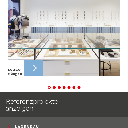
LADENBAU
Skagen
Referenzprojekte
anzeigen
LADENBAU