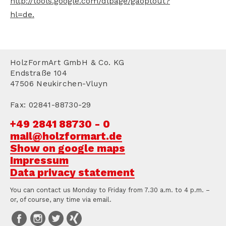
http://tools.google.com/dlpage/gaoptout?
hl=de.
HolzFormArt GmbH & Co. KG
Endstraße 104
47506 Neukirchen-Vluyn
Fax: 02841-88730-29
+49 2841 88730 - 0
mail@holzformart.de
Show on google maps
Impressum
Data privacy statement
You can contact us Monday to Friday from 7.30 a.m. to 4 p.m. –
or, of course, any time via email.